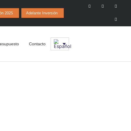
ión 2025
Adelante Inversión
esupuesto
Contacto
tica Perú
céutica