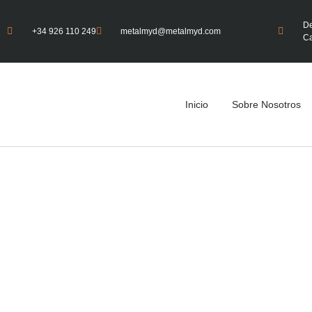
De
+34 926 110 249
metalmyd@metalmyd.com
Ca
Inicio
Sobre Nosotros
Nave Produ
Nave de Prod