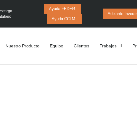
Ayuda FEDER
scarga
Adelante Invers
tálogo
Ayuda CCLM
Nuestro Producto
Equipo
Clientes
Trabajos
Pr
cción Farmacéu
ucción y Almacenamiento para Empresa Farma