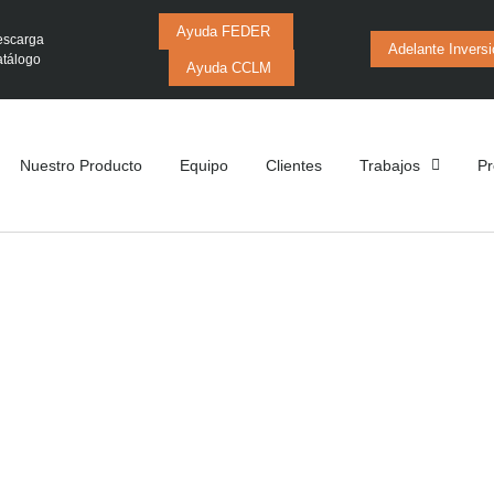
Ayuda FEDER
scarga
Adelante Invers
tálogo
Ayuda CCLM
Nuestro Producto
Equipo
Clientes
Trabajos
Pr
cenamiento de M
Valdivia