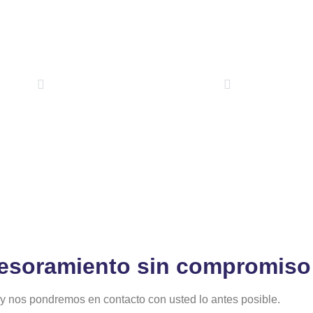
Nave Almacenamiento de materiales
.800m2 Construidos - CIA FRUTICOLA A
ANTERIOR
SIGUIENTE
esoramiento sin compromiso
y nos pondremos en contacto con usted lo antes posible.