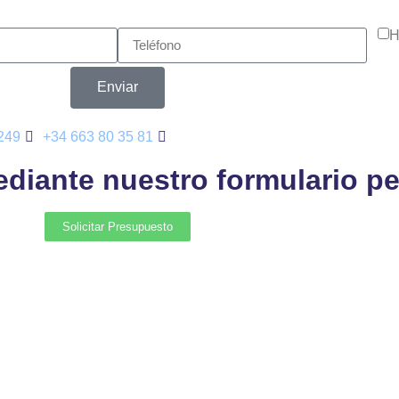
H
Enviar
249
+34 663 80 35 81
metalmyd@metalmyd.com
ediante nuestro formulario p
Solicitar Presupuesto