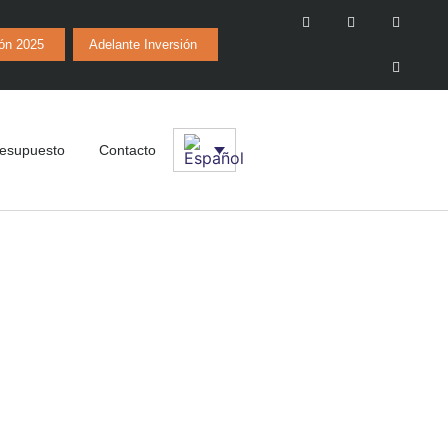
ión 2025
Adelante Inversión
esupuesto
Contacto
ateriales –