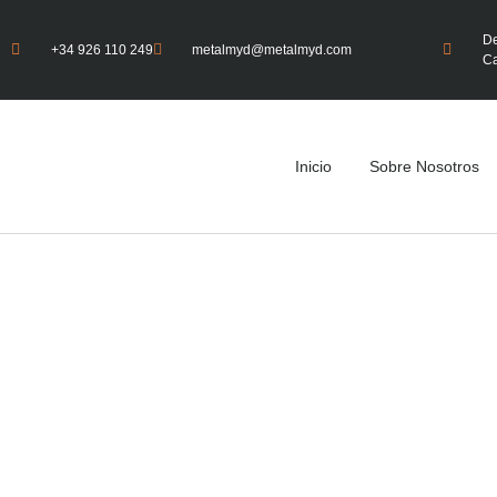
De
+34 926 110 249
metalmyd@metalmyd.com
Ca
Inicio
Sobre Nosotros
Bodegas Alma