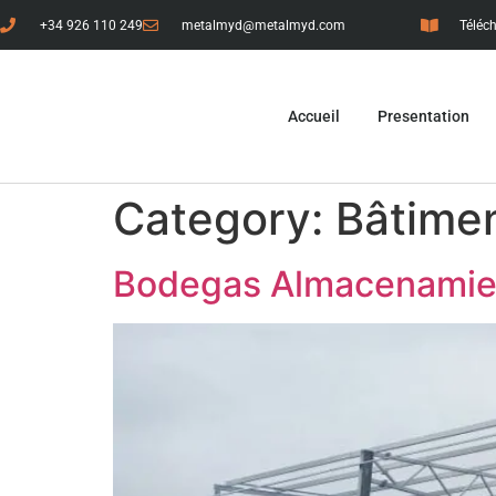
+34 926 110 249
metalmyd@metalmyd.com
Téléc
Accueil
Presentation
Category:
Bâtimen
Bodegas Almacenamien