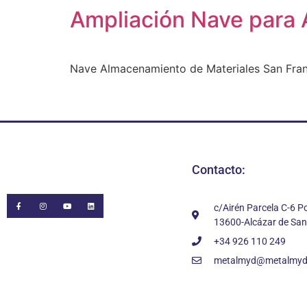
Ampliación Nave para 
Nave Almacenamiento de Materiales San Fran
Contacto:
c/Airén Parcela C-6 Po
13600-Alcázar de San
+34 926 110 249
metalmyd@metalmy