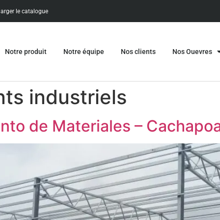
harger le catalogue
Notre produit
Notre équipe
Nos clients
Nos Ouevres
ts industriels
to de Materiales – Cachapoa