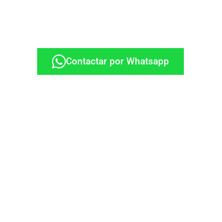
Contactar por Whatsapp
+34 926 110 249
+34 663 80 35 81
metalmyd@metalmyd.com