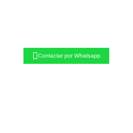
Contactar por Whatsapp
+34 926 110 249
+34 663 80 35 81
metalmyd@metalmyd.com