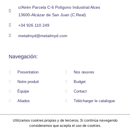
c/Airén Parcela C-6 Polígono Industrial Alces
13600-Alcázar de San Juan (C.Real)
+34 926 110 249
metalmyd@metalmyd.com
Navegación:
Presentation
Nos œuvres
Notre produit
Budget
Équipe
Contact
Aliados
Télécharger le catalogue
Utilizamos cookies propias y de terceros. Si continúa navegando
© 2020 ALL RIGHTS RESERVED​
consideramos que acepta el uso de cookies.