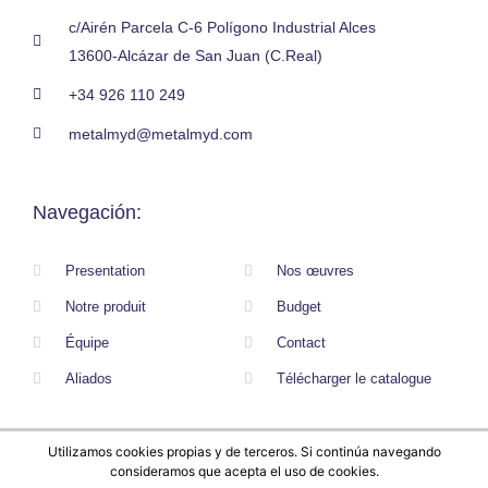
c/Airén Parcela C-6 Polígono Industrial Alces
13600-Alcázar de San Juan (C.Real)
+34 926 110 249
metalmyd@metalmyd.com
Navegación:
Presentation
Nos œuvres
Notre produit
Budget
Équipe
Contact
Aliados
Télécharger le catalogue
Utilizamos cookies propias y de terceros. Si continúa navegando
© 2020 ALL RIGHTS RESERVED​
consideramos que acepta el uso de cookies.